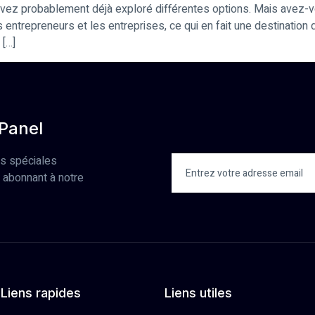
avez probablement déjà exploré différentes options. Mais avez-
ntrepreneurs et les entreprises, ce qui en fait une destination de
 […]
 Panel
es spéciales
 abonnant à notre
Liens rapides
Liens utiles