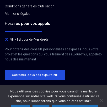
Conditions générales d’utilisation
Mentions légales
Horaires pour vos appels
9h - 18h, Lundi - Vendredi
Pour obtenir des conseils personnalisés et exposez-nous votre
projet et les questions qui vous freinent dès aujourd’hui, appelez-
nous dès maintenant !
Contactez-nous dès aujourd'hui
Nous utilisons des cookies pour vous garantir la meilleure
expérience sur notre site web. Si vous continuez à utiliser ce
Site réalisé par
CreerSiteSansAbonnement.fr
&
Diginex.fr
site, nous supposerons que vous en êtes satisfait.
CG Panel © 2025. Tous droits réservés